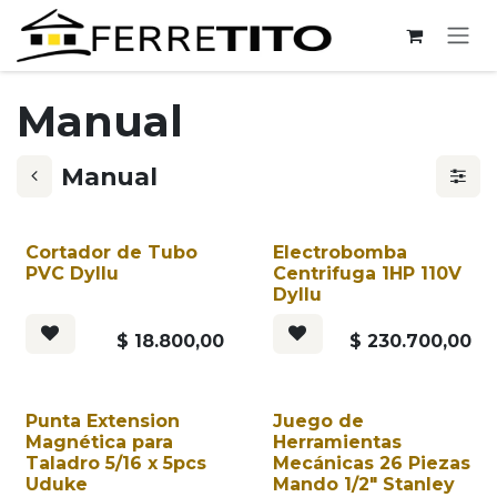
Ir al contenido
Manual
Manual
Cortador de Tubo
Electrobomba
PVC Dyllu
Centrifuga 1HP 110V
Dyllu
$
18.800,00
$
230.700,00
Punta Extension
Juego de
Magnética para
Herramientas
Taladro 5/16 x 5pcs
Mecánicas 26 Piezas
Uduke
Mando 1/2" Stanley